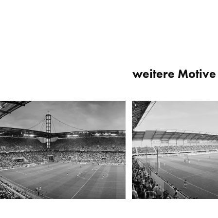
weitere Motive 
RheinEnergieStadion, Köln
Energieteam Arena, Paderb
2006
2010