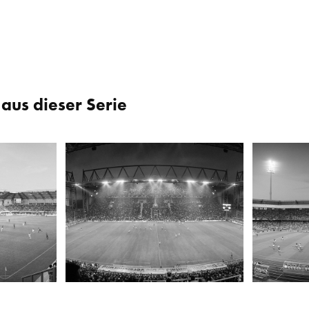
aus dieser Serie
orn
Westfalenstadion, Dortmund
EasyCredit
1998
2005