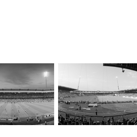
 Stadion, Nürnberg
Eintracht Stadion, Braunschweig
2013