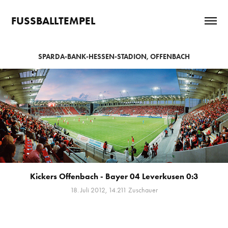
FUSSBALLTEMPEL
SPARDA-BANK-HESSEN-STADION, OFFENBACH
Kickers Offenbach - Bayer 04 Leverkusen 0:3
18. Juli 2012, 14.211 Zuschauer