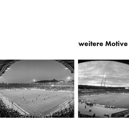
weitere Motive 
Erdgas Sportpark, Halle/Saale
Weserstadion, Bremen
2011
2003