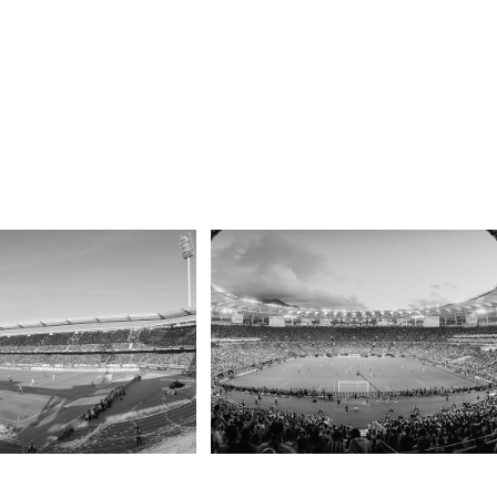
adion, Nürnberg
Estadio Maracanã, Rio de Janeiro
2014