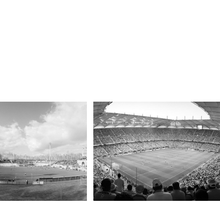
nstadion, Zwickau
AOL Arena, Hamburg
2006