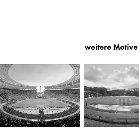
weitere Motive 
Olympiastadion, Berlin
Stadion Uhlenkrug, Essen
2006
2008