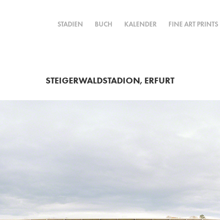
STADIEN
BUCH
KALENDER
FINE ART PRINTS
STEIGERWALDSTADION, ERFURT