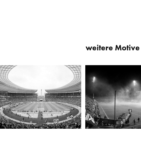
weitere Motive 
Olympiastadion, Berlin
Bökelbergstadion, Mönchen
2011
1998