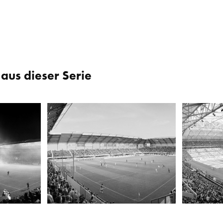
aus dieser Serie
gladbach
Energieteam Arena, Paderborn
Veltins Ar
2010
2007