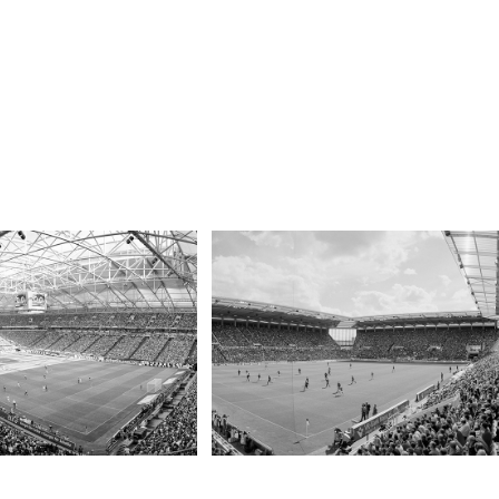
ena, Gelsenkirchen
Coface Arena, Mainz
2011